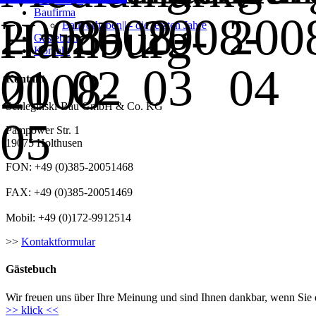
Baufirma
Bauvorhaben|| - die letzten Jahre
Gästebuch
Kontakt
Kontakt
Schleginski-Bau GmbH & Co. KG
Pampower Str. 1
19075 Holthusen
FON: +49 (0)385-20051468
FAX: +49 (0)385-20051469
Mobil: +49 (0)172-9912514
>>
Kontaktformular
Gästebuch
Wir freuen uns über Ihre Meinung und sind Ihnen dankbar, wenn Sie d
>> klick <<