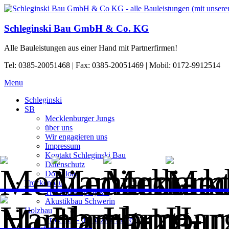
Schleginski Bau GmbH & Co. KG
Alle Bauleistungen aus einer Hand mit Partnerfirmen!
Tel: 0385-20051468 | Fax: 0385-20051469 | Mobil: 0172-9912514
Menu
Schleginski
SB
Mecklenburger Jungs
über uns
Wir engagieren uns
Impressum
Kontakt Schleginski Bau
Datenschutz
Download
Trockenbau
Trockenbauprojekte
Akustikbau Schwerin
Holzbau
Projekte|| - die letzten Jahre
Malerfirma