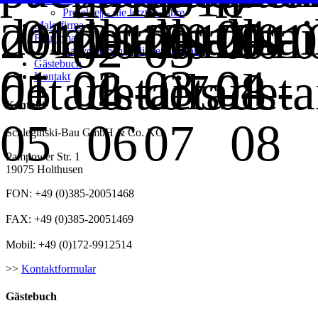
Projekte|| - die letzten Jahre
Malerfirma
Baufirma
Bauvorhaben|| - die letzten Jahre
Gästebuch
Kontakt
Kontakt
Schleginski-Bau GmbH & Co. KG
Pampower Str. 1
19075 Holthusen
FON: +49 (0)385-20051468
FAX: +49 (0)385-20051469
Mobil: +49 (0)172-9912514
>>
Kontaktformular
Gästebuch