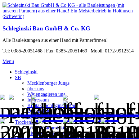
Schleginski Bau GmbH & Co. KG
Alle Bauleistungen aus einer Hand mit Partnerfirmen!
Tel: 0385-20051468 | Fax: 0385-20051469 | Mobil: 0172-9912514
Menu
Schleginski
SB
Mecklenburger Jungs
über uns
Wir engagieren uns
Impressum
Kontakt Schleginski Bau
Datenschutz
Download
Trockenbau
Trockenbauprojekte
Akustikbau Schwerin
Holzbau