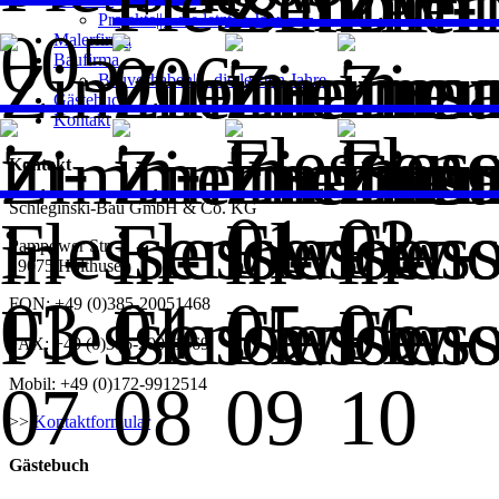
Projekte|| - die letzten Jahre
Malerfirma
Baufirma
Bauvorhaben|| - die letzten Jahre
Gästebuch
Kontakt
Kontakt
Schleginski-Bau GmbH & Co. KG
Pampower Str. 1
19075 Holthusen
FON: +49 (0)385-20051468
FAX: +49 (0)385-20051469
Mobil: +49 (0)172-9912514
>>
Kontaktformular
Gästebuch