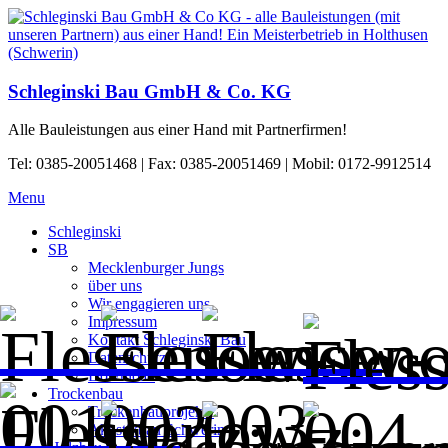
Schleginski Bau GmbH & Co. KG
Alle Bauleistungen aus einer Hand mit Partnerfirmen!
Tel: 0385-20051468 | Fax: 0385-20051469 | Mobil: 0172-9912514
Menu
Schleginski
SB
Mecklenburger Jungs
über uns
Wir engagieren uns
Impressum
Kontakt Schleginski Bau
Datenschutz
Download
Trockenbau
Trockenbauprojekte
Akustikbau Schwerin
Holzbau