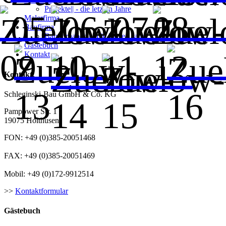
Projekte|| - die letzten Jahre
Malerfirma
Baufirma
Bauvorhaben|| - die letzten Jahre
Gästebuch
Kontakt
Kontakt
Schleginski-Bau GmbH & Co. KG
Pampower Str. 1
19075 Holthusen
FON: +49 (0)385-20051468
FAX: +49 (0)385-20051469
Mobil: +49 (0)172-9912514
>>
Kontaktformular
Gästebuch